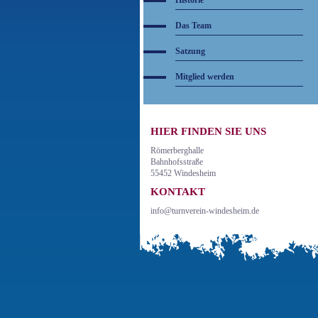
Historie
Das Team
Satzung
Mitglied werden
HIER FINDEN SIE UNS
Römerberghalle
Bahnhofsstraße
55452 Windesheim
KONTAKT
info@turnverein-windesheim.de